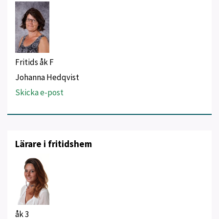
Fritids åk F
Johanna Hedqvist
Skicka e-post
Lärare i fritidshem
åk 3