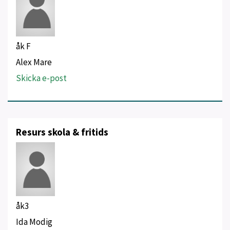
åk F
Alex Mare
Skicka e-post
Resurs skola & fritids
åk3
Ida Modig