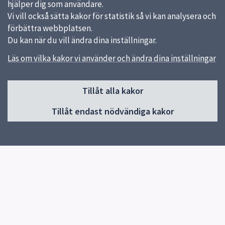
hjälper dig som användare.
Vi vill också sätta kakor för statistik så vi kan analysera och
förbättra webbplatsen.
Du kan när du vill ändra dina inställningar.
Läs om vilka kakor vi använder och ändra dina inställningar
Sidfot
Tillåt alla kakor
Huvudmeny
Tillåt endast nödvändiga kakor
Start
Om skolan
Verksamheter & årskurser
Kontakt
Elevhälsa
öppet Hus i blivande förskoleklass 12/1-26
Snabblänkar