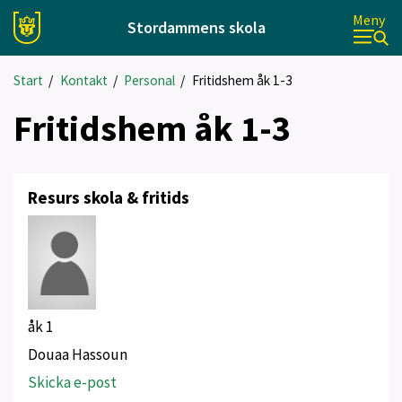
Meny
Stordammens skola
Start
/
Kontakt
/
Personal
/
Fritidshem åk 1-3
Fritidshem åk 1-3
Resurs skola & fritids
åk 1
Douaa Hassoun
Skicka e-post