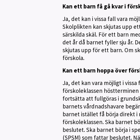
Kan ett barn få gå kvar i förs
Ja, det kan i vissa fall vara möj
Skolplikten kan skjutas upp e
särskilda skäl. För ett barn me
det år då barnet fyller sju år
skjutas upp för ett barn. Om sko
förskola.
Kan ett barn hoppa över försk
Ja, det kan vara möjligt i vissa 
förskoleklassen höstterminen d
fortsätta att fullgöras i grun
barnets vårdnadshavare begär 
barnet istället få börja direkt 
förskoleklassen. Ska barnet bö
beslutet. Ska barnet börja i s
(SPSM) som fattar beslutet. Nä