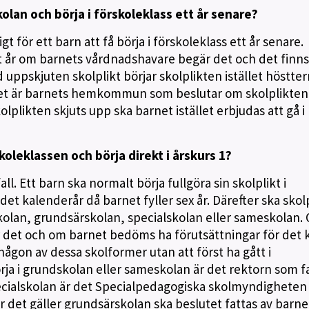
kolan och börja i förskoleklass ett år senare?
ligt för ett barn att få börja i förskoleklass ett år senare.
tt år om barnets vårdnadshavare begär det och det finns
d uppskjuten skolplikt börjar skolplikten istället höstt
. Det är barnets hemkommun som beslutar om skolplikten
lplikten skjuts upp ska barnet istället erbjudas att gå i
oleklassen och börja direkt i årskurs 1?
fall. Ett barn ska normalt börja fullgöra sin skolplikt i
et kalenderår då barnet fyller sex år. Därefter ska skol
dskolan, grundsärskolan, specialskolan eller sameskolan.
det och om barnet bedöms ha förutsättningar för det 
i någon av dessa skolformer utan att först ha gått i
rja i grundskolan eller sameskolan är det rektorn som f
pecialskolan är det Specialpedagogiska skolmyndigheten
r det gäller grundsärskolan ska beslutet fattas av barne