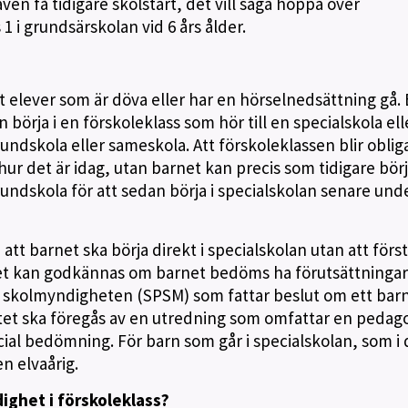
en få tidigare skolstart, det vill säga hoppa över
1 i grundsärskolan vid 6 års ålder.
t elever som är döva eller har en hörselnedsättning gå. 
börja i en förskoleklass som hör till en specialskola elle
rundskola eller sameskola. Att förskoleklassen blir oblig
ur det är idag, utan barnet kan precis som tidigare börj
rundskola för att sedan börja i specialskolan senare und
t barnet ska börja direkt i specialskolan utan att först
det kan godkännas om barnet bedöms ha förutsättningar
a skolmyndigheten (SPSM) som fattar beslut om ett barn
utet ska föregås av en utredning som omfattar en pedag
ial bedömning. För barn som går i specialskolan, som i 
en elvaårig.
dighet i förskoleklass?