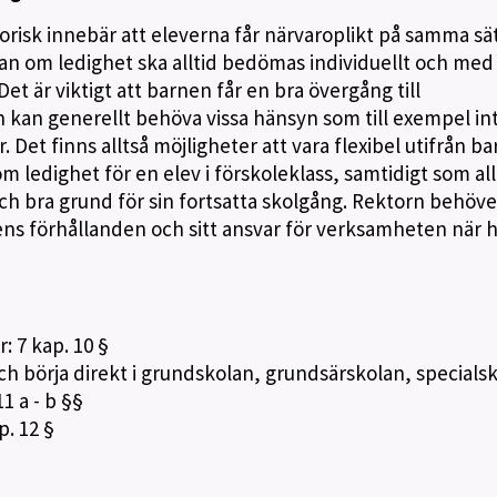
torisk innebär att eleverna får närvaroplikt på samma sä
an om ledighet ska alltid bedömas individuellt och med
et är viktigt att barnen får en bra övergång till
n kan generellt behöva vissa hänsyn som till exempel in
 Det finns alltså möjligheter att vara flexibel utifrån ba
m ledighet för en elev i förskoleklass, samtidigt som all
och bra grund för sin fortsatta skolgång. Rektorn behöve
s förhållanden och sitt ansvar för verksamheten när 
: 7 kap. 10 §
ch börja direkt i grundskolan, grundsärskolan, specials
1 a - b §§
. 12 §