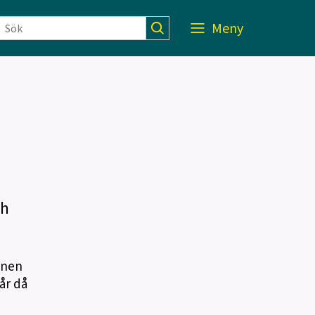
Meny
ch
inen
år då