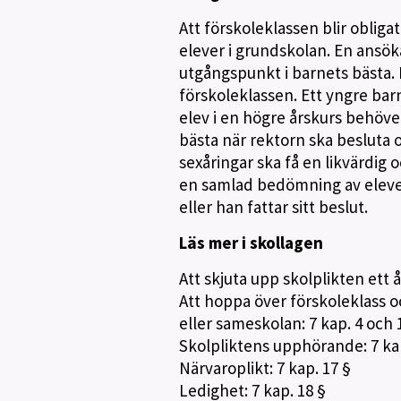
Att förskoleklassen blir obliga
elever i grundskolan. En ansök
utgångspunkt i barnets bästa. D
förskoleklassen. Ett yngre bar
elev i en högre årskurs behöver.
bästa när rektorn ska besluta o
sexåringar ska få en likvärdig 
en samlad bedömning av eleven
eller han fattar sitt beslut.
Läs mer i skollagen
Att skjuta upp skolplikten ett år
Att hoppa över förskoleklass o
eller sameskolan: 7 kap. 4 och 1
Skolpliktens upphörande: 7 kap
Närvaroplikt: 7 kap. 17 §
Ledighet: 7 kap. 18 §