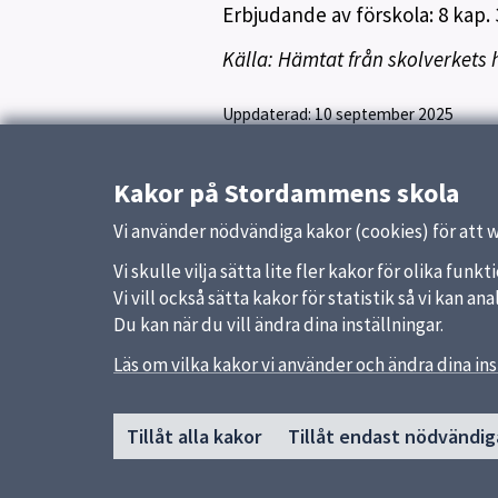
Erbjudande av förskola: 8 kap. 
Källa: Hämtat från skolverkets
Uppdaterad:
10 september 2025
Kakor på Stordammens skola
Vi använder nödvändiga kakor (cookies) för att 
Vi skulle vilja sätta lite fler kakor för olika fu
Vi vill också sätta kakor för statistik så vi kan 
Du kan när du vill ändra dina inställningar.
Läs om vilka kakor vi använder och ändra dina ins
Sidfot
Huvudmeny
Snabb
Tillåt alla kakor
Tillåt endast nödvändig
Start
Uppsal
Om skolan
Skolver