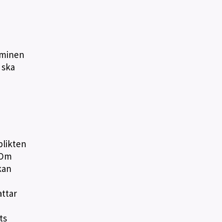
erminen
 ska
plikten
 Om
kan
attar
ts