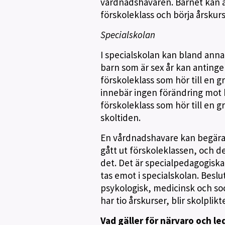
vårdnadshavaren. Barnet kan äv
förskoleklass och börja årskurs 
Specialskolan
I specialskolan kan bland anna
barn som är sex år kan antingen 
förskoleklass som hör till en g
innebär ingen förändring mot h
förskoleklass som hör till en g
skoltiden.
En vårdnadshavare kan begära at
gått ut förskoleklassen, och 
det. Det är specialpedagogisk
tas emot i specialskolan. Besl
psykologisk, medicinsk och soc
har tio årskurser, blir skolplikt
Vad gäller för närvaro och le