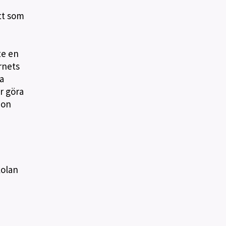
tt som
te en
rnets
a
r göra
hon
kolan