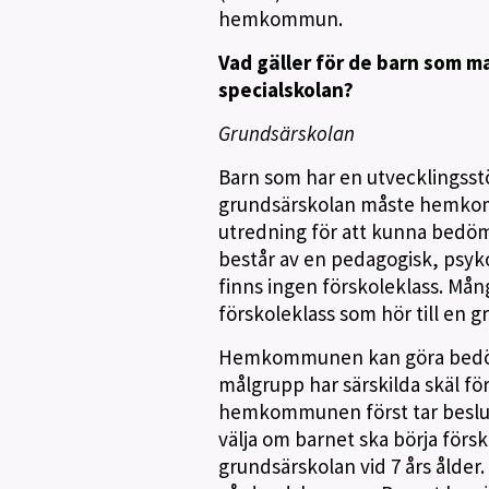
hemkommun.
Vad gäller för de barn som m
specialskolan?
Grundsärskolan
Barn som har en utvecklingsstö
grundsärskolan måste hemko
utredning för att kunna bedöm
består av en pedagogisk, psyk
finns ingen förskoleklass. Mån
förskoleklass som hör till en g
Hemkommunen kan göra bedömn
målgrupp har särskilda skäl för
hemkommunen först tar beslut
välja om barnet ska börja förskol
grundsärskolan vid 7 års ålder