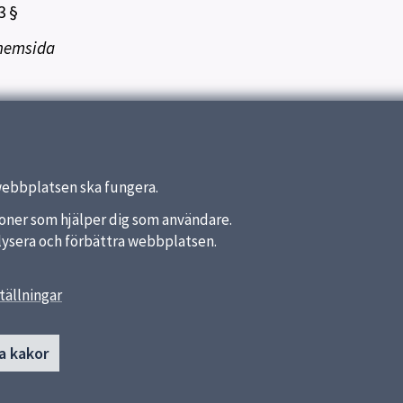
3 §
 hemsida
webbplatsen ska fungera.
nktioner som hjälper dig som användare.
analysera och förbättra webbplatsen.
tällningar
länkar
Kontakt
a kakor
018-7275250
a kommun
Skicka e-post
ket