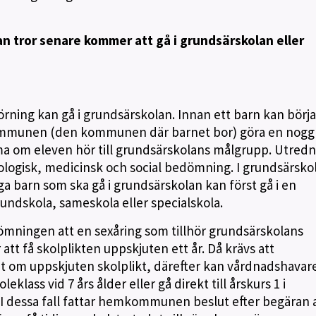
an tror senare kommer att gå i grundsärskolan eller
rning kan gå i grundsärskolan. Innan ett barn kan börja 
mmunen (den kommunen där barnet bor) göra en nogg
a om eleven hör till grundsärskolans målgrupp. Utred
ologisk, medicinsk och social bedömning. I grundsärsko
ga barn som ska gå i grundsärskolan kan först gå i en
rundskola, sameskola eller specialskola.
ingen att en sexåring som tillhör grundsärskolans
 att få skolplikten uppskjuten ett år. Då krävs att
 om uppskjuten skolplikt, därefter kan vårdnadshavar
eklass vid 7 års ålder eller gå direkt till årskurs 1 i
. I dessa fall fattar hemkommunen beslut efter begäran 