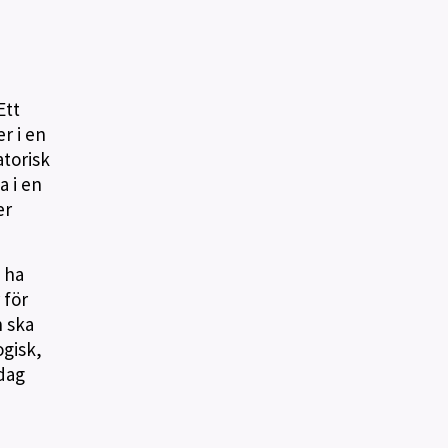
Ett
r i en
atorisk
a i en
er
 ha
 för
 ska
ogisk,
dag