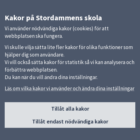
Kakor på Stordammens skola
Vi använder nödvändiga kakor (cookies) för att
webbplatsen ska fungera.
Vi skulle vilja sätta lite fler kakor för olika funktioner som
hjälper dig som användare.
Vi vill också sätta kakor för statistik så vi kan analysera och
förbättra webbplatsen.
Du kan när du vill ändra dina inställningar.
Läs om vilka kakor vi använder och ändra dina inställningar
Sidfot
Tillåt alla kakor
Huvudmeny
Tillåt endast nödvändiga kakor
Start
Om skolan
Verksamheter & årskurser